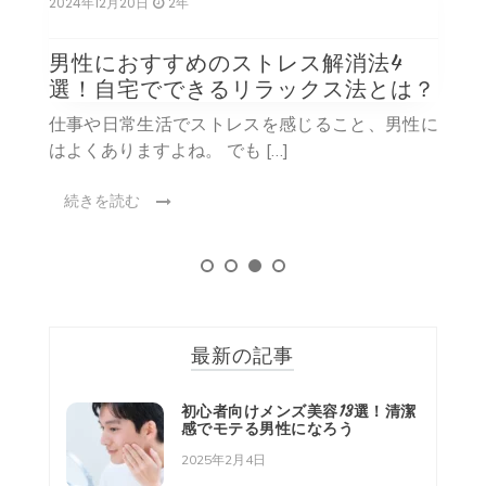
2024年12月20日
2年
2
よ
男性におすすめのストレス解消法4
選！自宅でできるリラックス法とは？
る
仕事や日常生活でストレスを感じること、男性に
はよくありますよね。 でも […]
の
続きを読む
最新の記事
初心者向けメンズ美容13選！清潔
感でモテる男性になろう
2025年2月4日