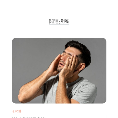
ナ
ビ
関連投稿
ゲ
ー
シ
ョ
ン
その他
そ