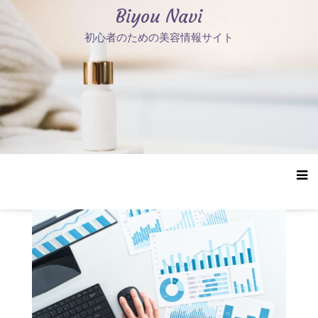
コ
Biyou Navi
ン
初心者のための美容情報サイト
テ
ン
ツ
へ
ス
キ
ッ
プ