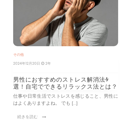
ン
その他
そ
2024年12月20日
2年
2
よ
男性におすすめのストレス解消法4
選！自宅でできるリラックス法とは？
る
仕事や日常生活でストレスを感じること、男性に
はよくありますよね。 でも […]
に
続きを読む