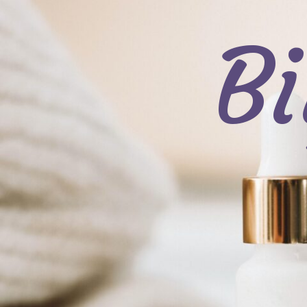
コ
ン
B
テ
ン
ツ
へ
ス
キ
ッ
プ