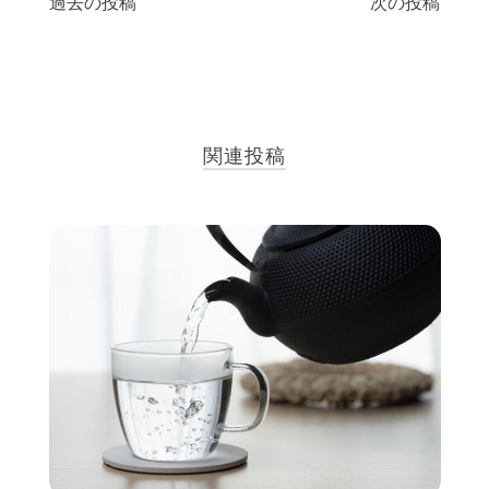
投
過去の投稿
次の投稿
稿
ナ
ビ
関連投稿
ゲ
ー
シ
ョ
ン