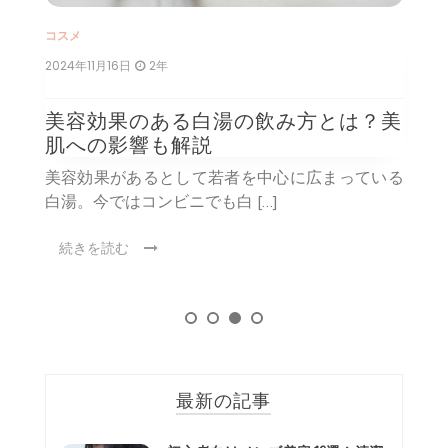
コスメ
ス
2024年11月16日
2年
2
ら
美容効果のある白湯の飲み方とは？美
グ
肌への影響も解説
美容効果があるとして若者を中心に広まっている
が
白湯。今ではコンビニでも白 […]
じ
続きを読む
最新の記事