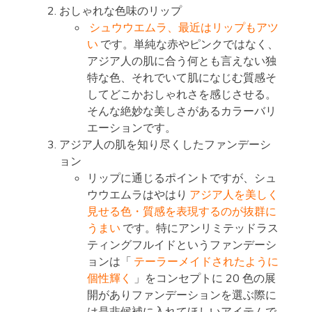
おしゃれな色味のリップ
シュウウエムラ、最近はリップもアツ
い
です。単純な赤やピンクではなく、
アジア人の肌に合う何とも言えない独
特な色、それでいて肌になじむ質感そ
してどこかおしゃれさを感じさせる。
そんな絶妙な美しさがあるカラーバリ
エーションです。
アジア人の肌を知り尽くしたファンデーシ
ョン
リップに通じるポイントですが、シュ
ウウエムラはやはり
アジア人を美しく
見せる色・質感を表現するのが抜群に
うまい
です。特にアンリミテッドラス
ティングフルイドというファンデーシ
ョンは「
テーラーメイドされたように
個性輝く
」をコンセプトに 20 色の展
開がありファンデーションを選ぶ際に
は是非候補に入れてほしいアイテムで