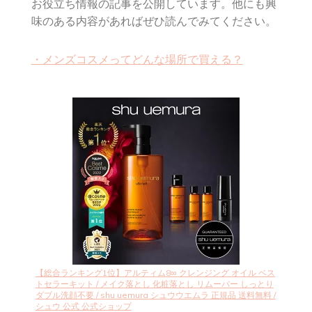
お役立ち情報の記事を公開しています。他にも興
味のある内容があればぜひ読んでみてください。
・メンズコスメってどんな場所で買える？
【総合ランキング1位】アルティム8∞ クレンジング オイル ベス
トセラーキット / メイク落とし 化粧落とし リムーバー しっとり
ダブル洗顔不要 / shu uemura シュウウエムラ 正規品 送料無料 /
シュウ 公式 公式ショップ