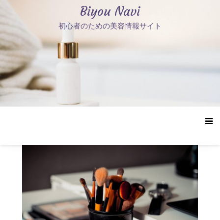
コ
Biyou Navi
ン
初心者のための美容情報サイト
テ
ン
ツ
へ
ス
キ
ッ
プ