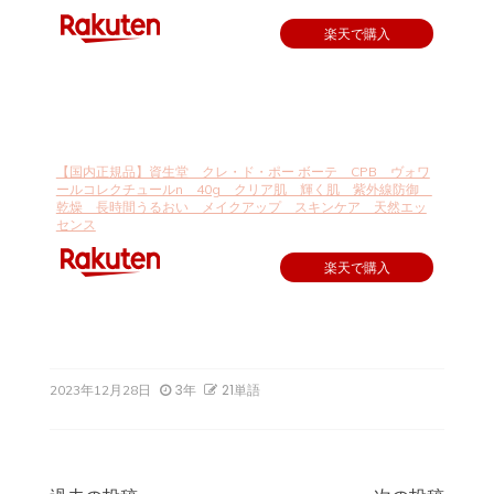
楽天で購入
【国内正規品】資生堂 クレ・ド・ポー ボーテ CPB ヴォワ
ールコレクチュールn 40g クリア肌 輝く肌 紫外線防御
乾燥 長時間うるおい メイクアップ スキンケア 天然エッ
センス
楽天で購入
3年
21単語
2023年12月28日