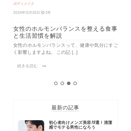
ボディメイク
ボ
2024年12月20日
2年
2
エ
女性のホルモンバランスを整える食事
と生活習慣を解説
ド）
女性のホルモンバランスって、健康や気分にすご
く影響しますよね。 この記 […]
集
続きを読む
最新の記事
初心者向けメンズ美容13選！清潔
感でモテる男性になろう