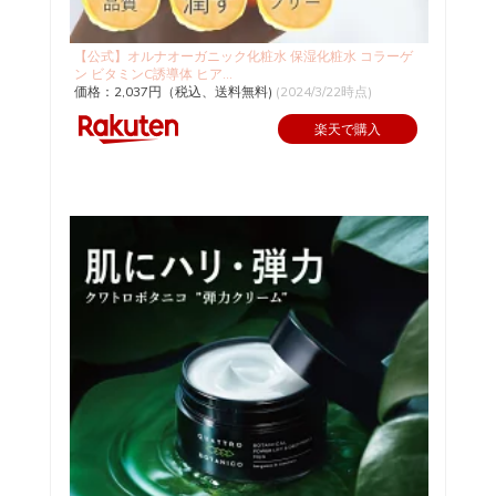
【公式】オルナオーガニック化粧水 保湿化粧水 コラーゲ
ン ビタミンC誘導体 ヒア...
価格：2,037円（税込、送料無料)
(2024/3/22時点)
楽天で購入