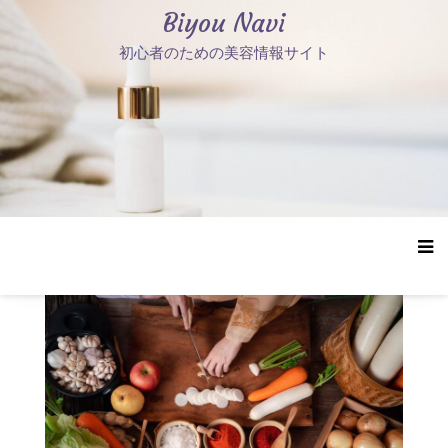
コ
Biyou Navi
ン
初心者のための美容情報サイト
テ
ン
ツ
へ
ス
キ
ッ
プ