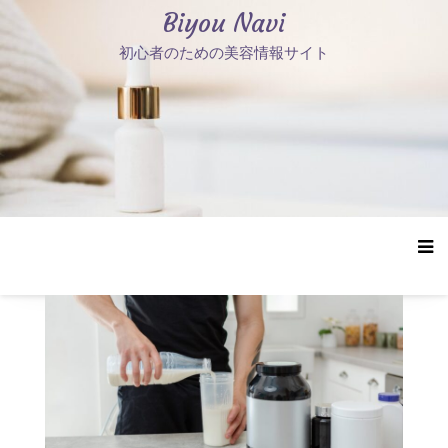
コ
Biyou Navi
ン
初心者のための美容情報サイト
テ
ン
ツ
へ
ス
キ
ッ
プ