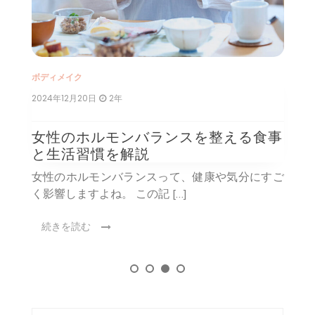
ボディメイク
ボ
2024年12月20日
2年
2
エ
女性のホルモンバランスを整える食事
と生活習慣を解説
ド）
女性のホルモンバランスって、健康や気分にすご
く影響しますよね。 この記 […]
集
続きを読む